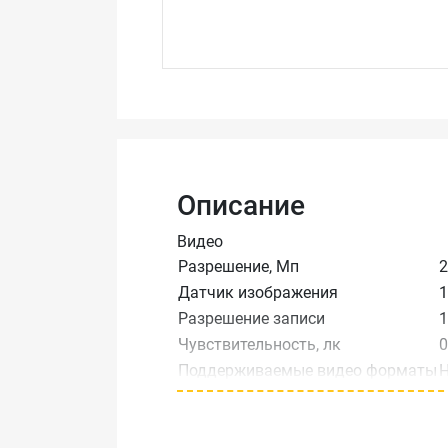
Описание
Видео
Разрешение, Мп
2
Датчик изображения
1
Разрешение записи
1
Чувствительность, лк
0
Поддерживаемые видео форматы
H
Улучшение изображения
D
Ночной режим
Режим день/ночь
электр