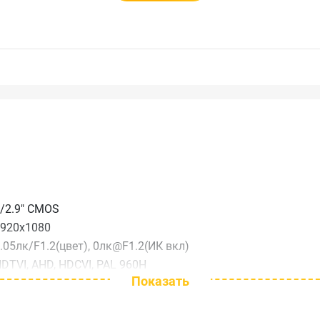
/2.9" CMOS
920х1080
.05лк/F1.2(цвет), 0лк@F1.2(ИК вкл)
DTVI, AHD, HDCVI, PAL 960H
Показать
WDR, BLC, 2DNR
омеханический ИК-фильтр