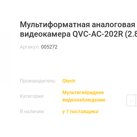
Мультиформатная аналоговая
видеокамера QVC-AC-202R (2.
Артикул:
005272
Производитель:
Qtech
Мультигибридное
Категория:
видеонаблюдение
-
В наличии:
у 1 поставщика