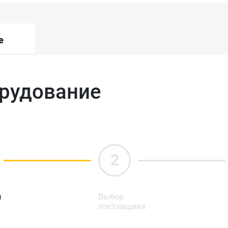
е
орудование
ы
Выбор
поставщика