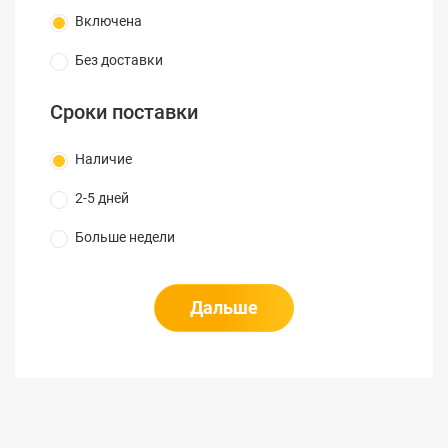
отключается лазер, через 6 – питание;
Включена
Пыле- и влагозащитный корпус (IP 54).
Без доставки
Сроки поставки
Наличие
2-5 дней
Больше недели
Дальше