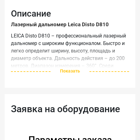
Описание
Лазерный дальномер Leica Disto D810
LEICA Disto D810 – профессиональный лазерный
дальномер с широким функционалом. Быстро и
легко определит ширину, высоту, площадь и
диаметр объекта. Дальность действия – до 200
метров. Диапазон измерения – 360°. Среди
Показать
особенностей: наличие Bluetooth и микро-USB,
встроенный компас, визир с 4-хкратным
увеличением, цветной сенсорный дисплей.
Преимущества модели:
Заявка на оборудование
Работает от литий-ионного аккумулятора
большой емкости;
Яркий цветной сенсорный дисплей;
Параметры заказа
Высокая точность измерений – 1,0 мм.