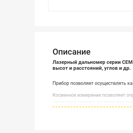
Описание
Лазерный дальномер серии CEM
высот и расстояний, углов и др.
Прибор позволяет осуществлять как
Косвенное измерение позволяет опр
это можно сделать по двум или тр
Режим продолжительного (следящег
смещать в направлении объекта, и