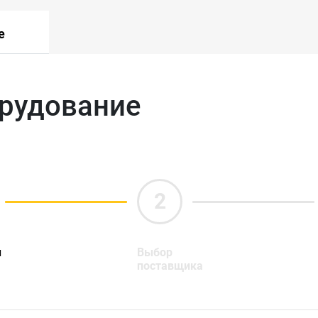
е
орудование
ы
Выбор
поставщика