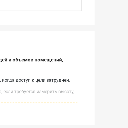
дей и объемов помещений,
 когда доступ к цели затруднен.
, если требуется измерить высоту,
ежиме измерения прибор можно
дые 0,5 секунды.