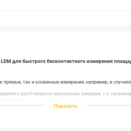
 LDM для быстрого бесконтактного измерения площа
 прямые, так и косвенные измерения, например, в случаях,
еделить расстояние по нескольким замерам, т.е. например
ем замерам.
Показать
о) измерения используется в строительстве. В данном р
змеренное значение расстояния обновляется примерно каж