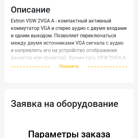
Описание
Extron VSW 2VGA A - компактный активный
коммутатор VGA и стерео аудио с двумя входами
и одним выходом. Позволяет переключаться
между двумя источниками VGA сигнала с аудио
и напрявлять его на устройство отображения
(монитор или проектор). Кроме того, VSW 2VGA A
имеет буферизованный выход на монитор.
Показать
Несколько коммутаторов VSW 2VGA A можно
последовательно подключать друг к другу с
помощью VGA-кабелей для создания
многопользовательской системы презентаций.
Заявка на оборудование
ширина полосы частот RGB видеосигнала - 300
МГц (-3 дБ) возможность автоматической
коммутации удаленное управление замыканием
контактов возможность под стол или на
проектор универсальный внешний источник
Параметры заказа