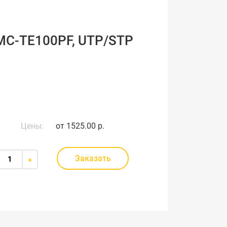
MC-TE100PF, UTP/STP
Цены:
от
1525.00 р.
Заказать
+