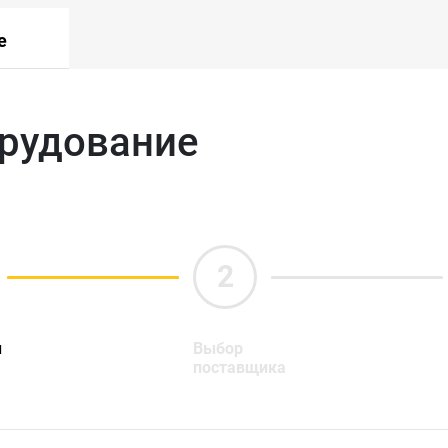
е
орудование
ы
Выбор
поставщика