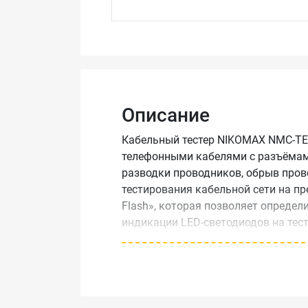
Описание
Кабельный тестер NIKOMAX NMC-TE
телефонными кабелями с разъёмами
разводки проводников, обрыв пров
тестирования кабельной сети на пр
Flash», которая позволяет определ
индикации LED-светодиодов на тест
проводить работы в условиях плох
Технические характеристики
Диапазоны температур