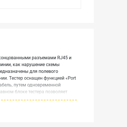
оконцованными разъемами RJ45 и
линии, как нарушение схемы
редназначены для полевого
ии. Тестер оснащен функцией «Port
кабель, путем одновременной
лавном блоке тестера позволяет
о +40