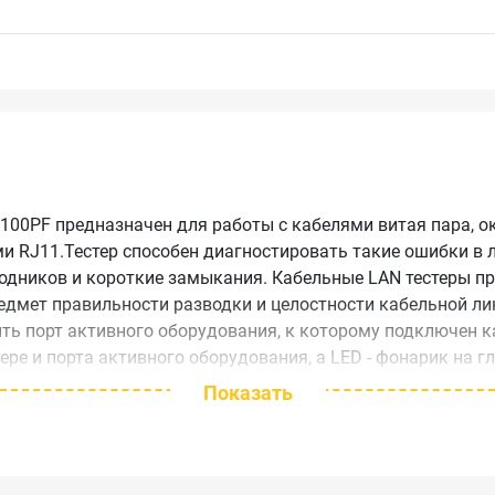
100PF предназначен для работы с кабелями витая пара, 
 RJ11.Тестер способен диагностировать такие ошибки в 
одников и короткие замыкания. Кабельные LAN тестеры п
едмет правильности разводки и целостности кабельной лин
ить порт активного оборудования, к которому подключен 
ере и порта активного оборудования, а LED - фонарик на г
ой освещенности помещений.
Показать
Хранение от -20 до +40, эксплуатация от -10 д