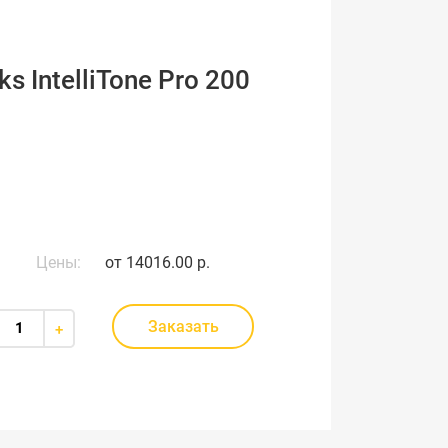
s IntelliTone Pro 200
Цены:
от
14016.00 р.
Заказать
+