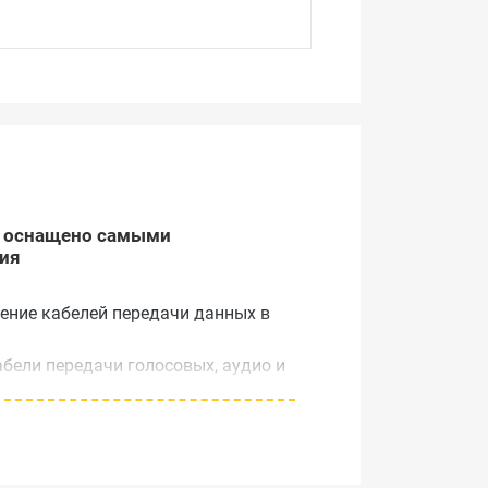
ks оснащено самыми
ния
ение кабелей передачи данных в
бели передачи голосовых, аудио и
 превосходое видение для
даря своей цифровой технологии
ия тона, а также безопасного и