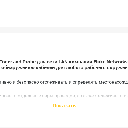
0 Toner and Probe для сети LAN компании Fluke Networ
 обнаружению кабелей для любого рабочего окруже
ивно и безопасно отслеживать и определять местонахожд
ровать отдельные пары проводов, а также отслеживать ка
Показать
nd Probe для сети LAN от компании Fluke Networks дают Вам
ей, скрытых в полах, потолках, стенах и в связках. Благо
ых кабелей являются первым инструментом для генерирован