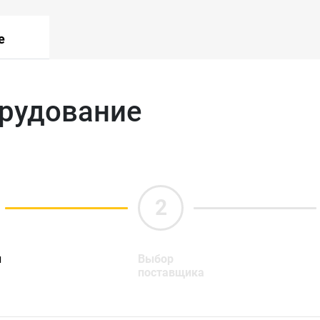
е
орудование
ы
Выбор
поставщика