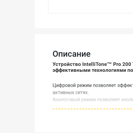
Описание
Устройство IntelliTone™ Pro 20
эффективными технологиями по
Цифровой режим позволяет эффект
активных сетях.
Аналоговый режим позволяет изоли
видео данных.
Серии IntelliTone™ Pro 200 Toner a
определения местонахождение кабел
тоновый генератор и датчик сетев