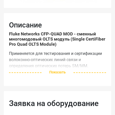
Описание
Fluke Networks CFP-QUAD MOD - сменный
многомодовый OLTS модуль (Single CertiFiber
Pro Quad OLTS Module)
Применяется для тестирования и сертификации
волоконно-оптических линий связи и
определения оптических потерь SM/MM.
Показать
Технические характеристики
Спецификации измерителя мощности
Взаимозаменяемый адаптер
Входной разъем
разъема (стандарт LC,
Заявка на оборудование
дополнительно SC, ST и FC)
Тип детектора
InGaAs