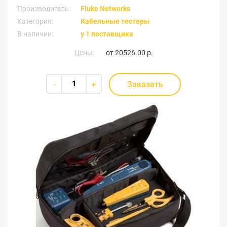
Производитель:
Fluke Networks
Категория:
Кабельные тестеры
В наличии:
у 1 поставщика
Цены:
от
20526.00 р.
Заказать
-
+