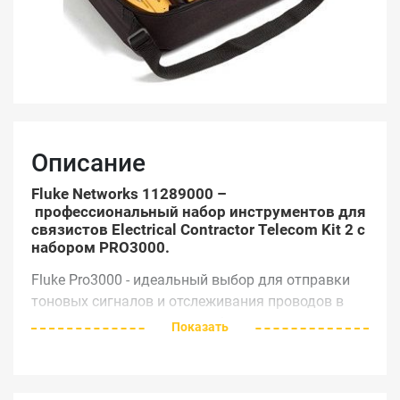
Описание
Fluke Networks 11289000
–
профессиональный набор инструментов для
связистов Electrical Contractor Telecom Kit 2 с
набором PRO3000.
Fluke Pro3000 - идеальный выбор для отправки
тоновых сигналов и отслеживания проводов в
неактивных сетях, и идентификации пар с
Показать
помощью технологии SmartTone.
Зажимы с расположенными под углом иголками
для прокола изоляции облегчают доступ к