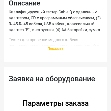
Описание
Квалифицирующий тестер CableIQ с удаленным
адаптером, CD с программным обеспечением, (2)
RJ45-RJ45 кабеля, USB кабель, коаксиальный
адаптер "F" , инструкция, (4) AA батарейки, сумка.
Тестер для проверки медного кабеля
предназначен для устранения неисправностей в
Показать
кабелях и определения возможности поддержки
ими различных скоростей (10/100/1000/VoIP).
Основные возможности продукта
Заявка на оборудование
Квалификация - прибор проверяет,
обеспечивают ли существующие кабели
достаточную пропускную способность для
поддержки передачи голоса, стандартов
10/100 Ethernet, VoIP или Gigabit Ethernet
Параметры заказа
Устранение неисправностей - отображение