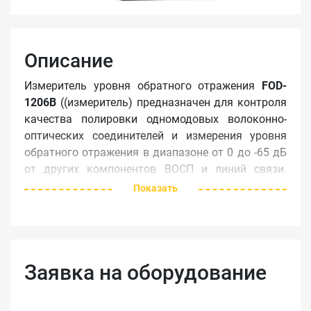
Описание
Измеритель уровня обратного отражения
FOD-
1206B
((измеритель) предназначен для контроля
качества полировки одномодовых волоконно-
оптических соединителей и измерения уровня
обратного отражения в диапазоне от 0 до -65 дБ
от других компонентов ВОСП и линий связи.
Измеритель может быть использован как
Показать
источник излучения на длину волны 1310 нм
(FOD1206A) или 1550 нм (FOD1206В) или как
измеритель мощности оптического излучения в
одномодовом волокне.
Заявка на оборудование
Инструкция
FOD-1206B