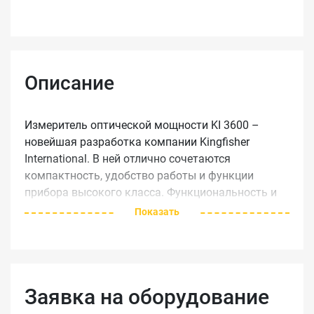
Описание
Измеритель оптической мощности KI 3600 –
новейшая разработка компании Kingfisher
International. В ней отлично сочетаются
компактность, удобство работы и функции
прибора высокого класса. Функциональность и
надежность работы прибора обеспечиваются
Показать
засчет более чем 1200 часов работы от одной
пары батареек Измеритель оптической мощности
может поставляться в четырех конфигурациях: KI
3600-GE для общих измерений, KI 3600-InGaAs для
Заявка на оборудование
измерений на одномодовом волокне, KI 3600-H3
для измерений сигнала большой мощности,