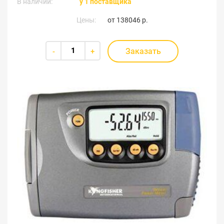
В наличии:
у 1 поставщика
Цены:
от
138046 р.
Заказать
-
+