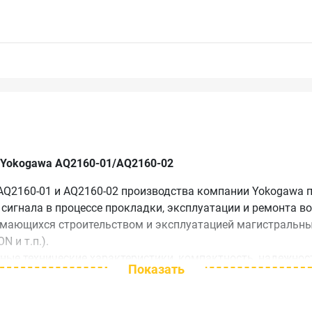
 Yokogawa AQ2160-01/AQ2160-02
AQ2160-01 и AQ2160-02 производства компании Yokogawa 
сигнала в процессе прокладки, эксплуатации и ремонта во
мающихся строительством и эксплуатацией магистральных 
N и т.п.).
ные технические характеристики, компактность, надежнос
Показать
нием и инструкцией по эксплуатации на русском языке.
имущества