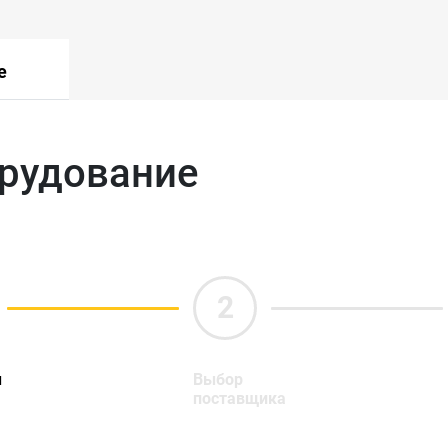
е
орудование
ы
Выбор
поставщика