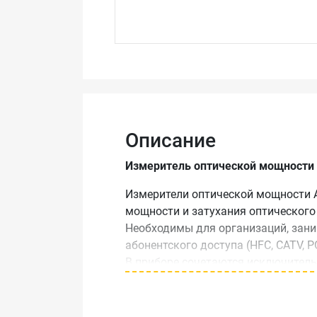
Описание
Измеритель оптической мощности
Измерители оптической мощности 
мощности и затухания оптического 
Необходимы для организаций, зани
абонентского доступа (HFC, CATV, PO
В приборе сочетаются исключитель
поставляются с техническим описа
Особенности и пре