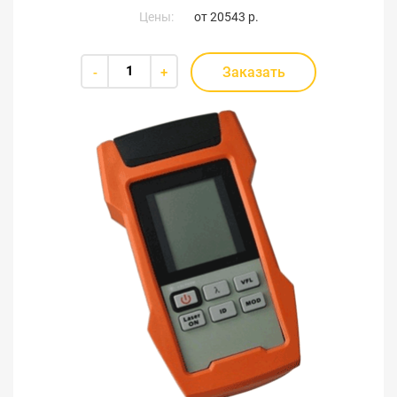
Цены:
от
20543 р.
Заказать
-
+