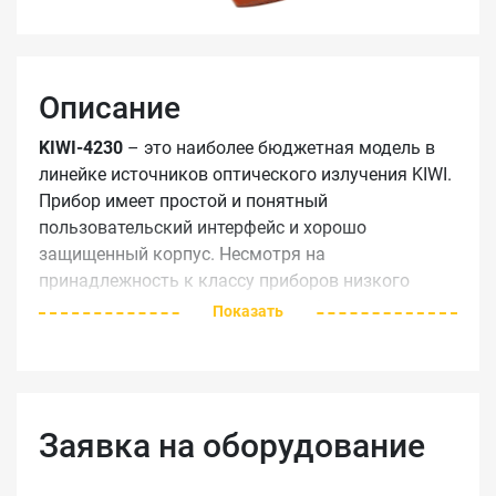
Описание
KIWI-4230
– это наиболее бюджетная модель в
линейке источников оптического излучения KIWI.
Прибор имеет простой и понятный
пользовательский интерфейс и хорошо
защищенный корпус. Несмотря на
принадлежность к классу приборов низкого
ценового диапазона, KIWI-4230 обладает всеми
Показать
традиционными достоинствами источников
оптического излучения KIWI: стабильным
уровнем выходного сигнала, высокой
надежностью и удобством в эксплуатации.
Заявка на оборудование
Основные особенности: