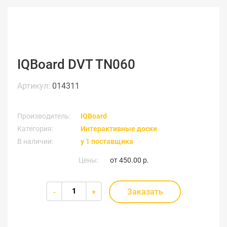
IQBoard DVT TN060
Артикул:
014311
Производитель:
IQBoard
Категория:
Интерактивные доски
В наличии:
у 1 поставщика
Цены:
от
450.00 р.
Заказать
-
+