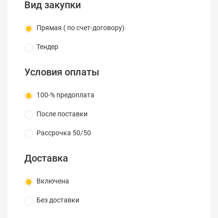
Вид закупки
полимерное покрытие доски оптимизировано
для проецирования, на рабочую поверхность
Прямая ( по счет-договору)
доски можно наносить надписи стандартными
маркерами сухого стирания. У всех
Тендер
интерактивных досок IQ Board DVT новый дизайн
– тонкая черная рамка.
Условия оплаты
100-% предоплата
После поставки
Рассрочка 50/50
Доставка
Включена
Без доставки