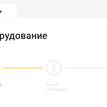
е
орудование
ы
Выбор
поставщика