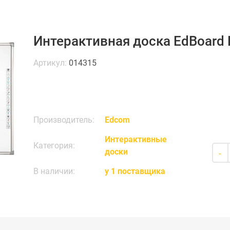
Интерактивная доска EdBoard
Артикул:
014315
Производитель:
Edcom
Интерактивные
Категория:
доски
-
В наличии:
у 1 поставщика