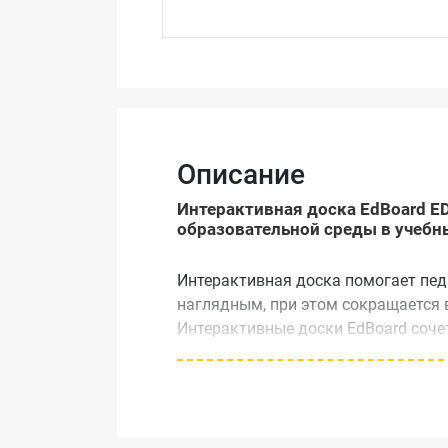
Описание
Интерактивная доска EdBoard E
образовательной среды в учебн
Интерактивная доска помогает пед
наглядным, при этом сокращается 
Интерактивные доски EdBoard соче
доступную цену.
Особенности