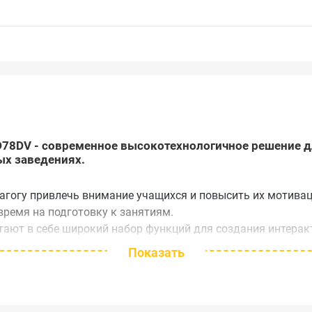
D78DV - современное высокотехнологичное решение д
ых заведениях.
агогу привлечь внимание учащихся и повысить их мотива
время на подготовку к занятиям.
тают в себе широкий набор функций для создания интерак
Показать