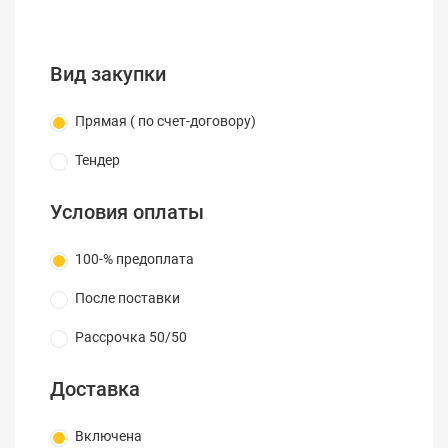
кнопок для вызова определенных, наиболее
часто используемых функций. Антибликовое
полимерное покрытие доски оптимизировано
Вид закупки
для проецирования, на рабочую поверхность
доски можно наносить надписи стандартными
Прямая ( по счет-договору)
маркерами сухого стирания.
Тендер
Условия оплаты
100-% предоплата
После поставки
Рассрочка 50/50
Доставка
Включена