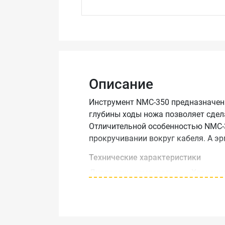
Описание
Инструмент NMC-350 предназначен 
глубины ходы ножа позволяет сдел
Отличительной особенностью NMC-3
прокручивании вокруг кабеля. А э
Технические характеристики
Диапазоны температур
Хранение
Гарантия
1 год
Цвет
Желтый