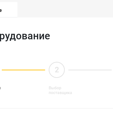
е
орудование
ы
Выбор
поставщика