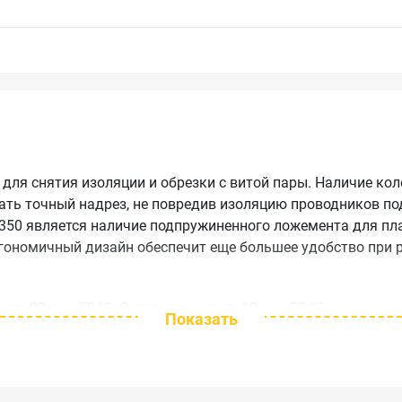
для снятия изоляции и обрезки с витой пары. Наличие кол
ать точный надрез, не повредив изоляцию проводников по
50 является наличие подпружиненного ложемента для пла
ргономичный дизайн обеспечит еще большее удобство при р
 от -20 до +70 °C. Эксплуатация от -10 до +50 °C
Показать