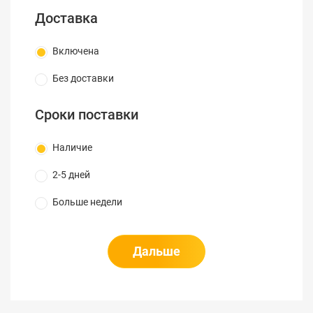
секции
Доставка
Материал
Малоуглеродистая сталь
каркаса
Включена
Покрытие
Без доставки
стальных
Чернение
элементов
Сроки поставки
Нескользящий термопласт
Наличие
Рукоятки
(TPR)
2-5 дней
Механизм
Больше недели
возврата
Есть, с храповым механизмом
рукояток
Дальше