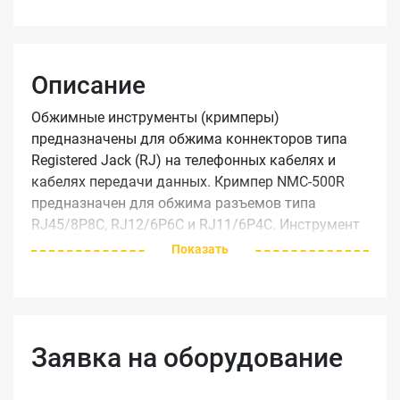
Описание
Обжимные инструменты (кримперы)
предназначены для обжима коннекторов типа
Registered Jack (RJ) на телефонных кабелях и
кабелях передачи данных. Кримпер NMC-500R
предназначен для обжима разъемов типа
RJ45/8P8C, RJ12/6P6C и RJ11/6P4C. Инструмент
оборудован устройством для зачистки плоского
Показать
кабеля и поставляется с отдельным устройством
для зачистки кабелей круглого сечения. Данный
инструмент является профессиональным,
благодаря “торцевому” обжиму.
Заявка на оборудование
Технические характеристики
Упаковка
Индивидуальная – блистер