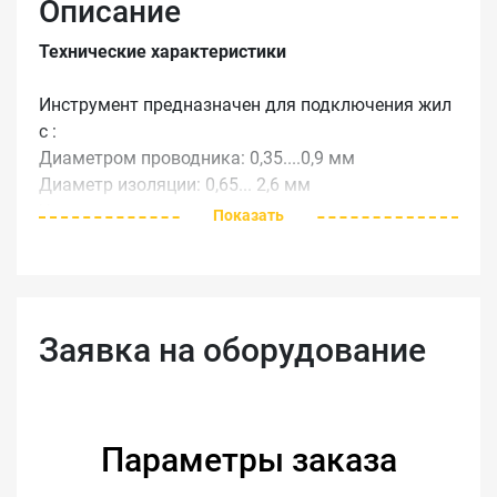
Описание
Технические характеристики
Инструмент предназначен для подключения жил
с :
Диаметром проводника: 0,35....0,9 мм
Диаметр изоляции: 0,65... 2,6 мм
Усилия подключения: 50.....120 Н в зависимости
Показать
гот типа жилы.
Наработка на отказ:
диаметр жилы количесвто подключений
0,4 мм 200000
Заявка на оборудование
0,6 мм 100000
0,8 мм 50000
Материал:
Параметры заказа
Корпус: полибутилентерефталат