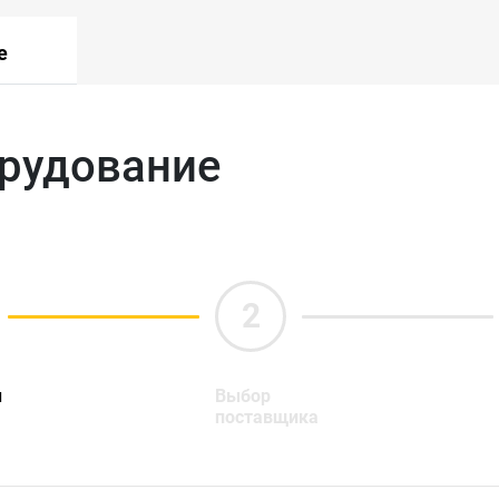
е
орудование
ы
Выбор
поставщика