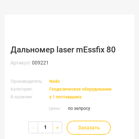
Дальномер laser mEssfix 80
Артикул:
009221
Производитель:
Nedo
Категория:
Геодезическое оборудование
В наличии:
у 1 поставщика
Цены:
по запросу
Заказать
-
+