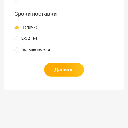
точками. Точность измерения ± 1 мм, дальность
300 м, Bluetooth Smart, фотокамера, WLAN, P2P
Сроки поставки
Technology, формат DXF и т.д.
Наличие
2-5 дней
Больше недели
Дальше