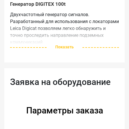
Генератор DIGITEX 100t
Двухчастотный генератор сигналов.
Разработанный для использования с локаторами
Leica Digicat позволяем легко обнаружить и
точно проследить направление подземных
коммуникаций
Показать
Преимущества Leica Digitex
100t
Четыре режима работы:
Заявка на оборудование
Долговечный корпус, класс защиты IP65
Прочный, компактный, легкий – созданный
для суровых условий
Возможность отслеживать до четырех
Параметры заказа
сигналов, выбор частоты и дальности
поиска
Простота в использовании, стандартная