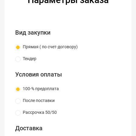
генератор тона источник амплитудной
модуляции.
100MS / с, 2-канальный универсальный
Генератор сигналов RS-232 и IEEE, 1M АРБ 12bit
Вид закупки
памяти вертикально Программное обеспечение
Прямая ( по счет-договору)
Характеристики
Тендер
Условия оплаты
100-% предоплата
После поставки
Рассрочка 50/50
Доставка