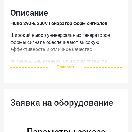
Описание
Fluke 292-E 230V Генератор форм сигналов
Широкий выбор универсальных генераторов
формы сигнала обеспечивают высокую
эффективность и отличное качество
Универсальные генераторы форм сигналов
Показать
объединяют в себе несколько генераторов.
Широкие возможности по симулированию
сигнала:
дополнительные формы сигналов,
Заявка на оборудование
генератор функций,
генератор импульсов/ряда импульсов,
генератор качания,
генератор триггера,
Параметры заказа