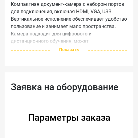
Компактная документ-камера с набором портов
для подключения, включая HDMI, VGA, USB.
Вертикальное исполнение обеспечивает удобство
пользование и занимает мало пространства.
Камера подходит для цифрового и
дистанционного обучения, может
использоваться в качестве USB-камеры для
Показать
съемки выступлений докладчиков или
демонстрации учебных материалов. Камера
имеет разрешение 8 мегапикселей и 20-кратный
цифровой зум, которые позволяют увеличивать
Заявка на оборудование
мелкие детали без потери качества изображения
даже на дальних рядах аудитории. Так же
камера оснащена площадью захвата формата А3
и поворотной головкой, что позволяет
демонстрировать большие документы и 3D-
Параметры заказа
модели с любого ракурса, встроенным
микрофоном и возможностью записи видео.