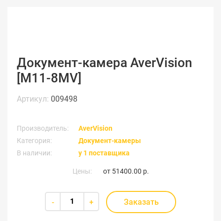
Документ-камера AverVision
[M11-8MV]
Артикул:
009498
Производитель:
AverVision
Категория:
Документ-камеры
В наличии:
у 1 поставщика
Цены:
от
51400.00 р.
Заказать
-
+