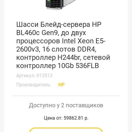
Шасси Блейд-сервера HP
BL460c Gen9, до двух
процессоров Intel Xeon E5-
2600v3, 16 слотов DDR4,
контроллер H244br, сетевой
контроллер 10Gb 536FLB
Артикул: 013513
Производитель:
HP
Доступно у 2 поставщиков
Цена от: 59862.81 р.