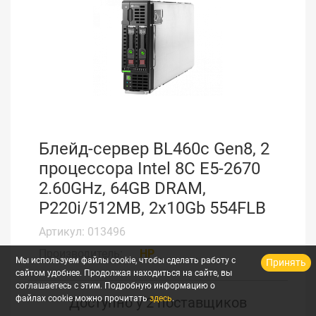
Блейд-сервер BL460c Gen8, 2
процессора Intel 8C E5-2670
2.60GHz, 64GB DRAM,
P220i/512MB, 2x10Gb 554FLB
Артикул: 013496
Производитель:
HP
Мы используем файлы cookie, чтобы сделать работу с
Принять
сайтом удобнее. Продолжая находиться на сайте, вы
соглашаетесь с этим. Подробную информацию о
файлах cookie можно прочитать
здесь
.
Доступно у 2 поставщиков