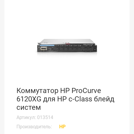
Коммутатор HP ProCurve
6120XG для HP c-Class блейд
систем
Артикул: 013514
Производитель:
HP