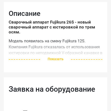
Описание
Сварочный аппарат Fujikura 26S - новый
сварочный аппарат с юстировкой по трем
осям.
Модель появилась на смену Fujikura 12S.
Компания Fujikura отказалась от использования
юстировки по неподвижной V-образной канавке в
пользу более современной системы по трем осям
Показать
"Active V-groove".
Аппарат Fujikura 26S применяется в сетях Ftth
и PON, СКС, системах безопасности и
видеонаблюдения. Быстродействие сварочного
Заявка на оборудование
аппарата увеличено и теперь скорость сварки
составляет всего 6 секунд.
Новый цветной сенсорный экран позволяет
работать даже при прямом солнечном свете и