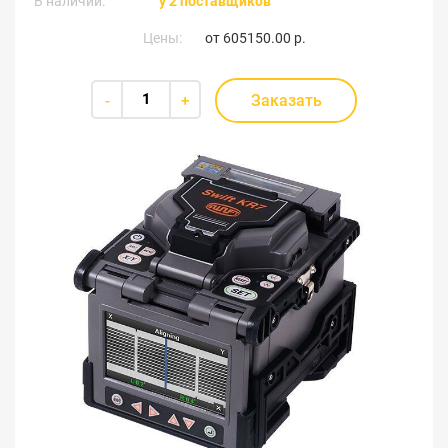
В наличии:
у 2 поставщиков
Цены:
от
605150.00 р.
Заказать
-
+