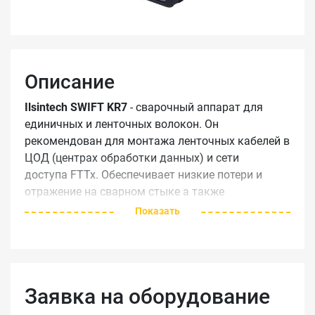
Описание
Ilsintech SWIFT KR7
- сварочный аппарат для
единичных и ленточных волокон. Он
рекомендован для монтажа ленточных кабелей в
ЦОД (центрах обработки данных) и сети
доступа FTTx. Обеспечивает низкие потери и
отражение на сварном стыке а также
существенно экономит время монтажа.
Показать
Особенности сварочного аппарата Ilsintech
SWIFT KR7
работа с единичными и ленточными
Заявка на оборудование
волокнами (2-12)
потери на сварном стыке: SM: 0.05dB, MM: