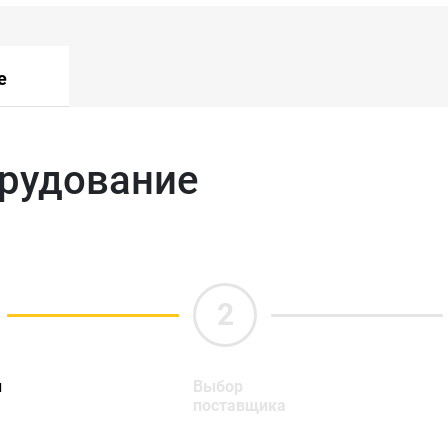
е
орудование
ы
Выбор
поставщика