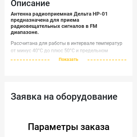
Описание
Антенна радиоприемная Дельта НР-01
предназначена для приема
радиовещательных сигналов в FM
диапазоне.
Рассчитана для работы в интервале температур
от минус 40°С до плюс 50°С и предельном
значении относительной влажности воздуха
Показать
100% при температуре 25°С.
Паспорт изделия ДЕЛЬТА НР-01
Заявка на оборудование
Параметры заказа