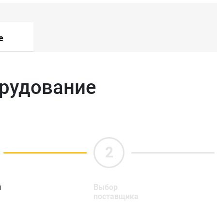
е
орудование
ы
Выбор
поставщика