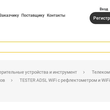
Вход
Заказчику
Поставщику
Контакты
Регист
рительные устройства и инструмент
Телеком
лов
TESTER ADSL WiFi с рефлектометром и WiF