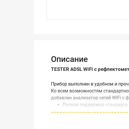
Описание
TESTER ADSL WiFi с рефлектоме
Прибор выполнен в удобном и проч
Ко всем возможностям стандартног
добавлен анализатор сетей WiFi с 
Полная поддержка стандарта 
Отображение данных об исполь
скрытых)
Отображение детальной инфо