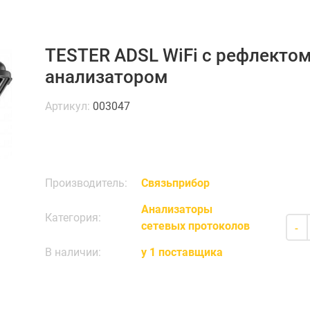
TESTER ADSL WiFi с рефлектом
анализатором
Артикул:
003047
Производитель:
Связьприбор
Анализаторы
Категория:
сетевых протоколов
-
В наличии:
у 1 поставщика