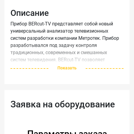
Описание
Прибор BERcut-TV представляет собой новый
универсальный анализатор телевизионных
систем разработки компании Метротек. Прибор
разработывался под задачу контроля
традиционных, современных и смешанных
систем телевидения. BERcut-TV позволяет
выполнить все необходимые измерения для
Показать
контроля, настройки и диагностики следюущих
подсистем телевизионных сетей.
Частотный диапазон 5-1000 МГц
Анализатор спектра
Заявка на оборудование
Анализатор сигналов цифрового
кабельного и эфирного телевидения
Анализатор IPTV
Встроенный модем DOCSIS 1.1 / 2.0 / 3.0
Параметры заказа