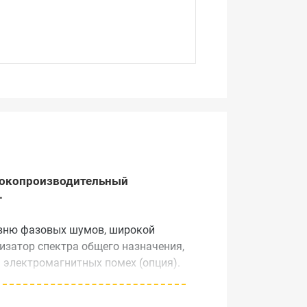
ысокопроизводительный
.
овню фазовых шумов, широкой
изатор спектра общего назначения,
ь электромагнитных помех (опция).
ьной настройки, позволяя инженеру
полнения (4,65 кг) и имеет