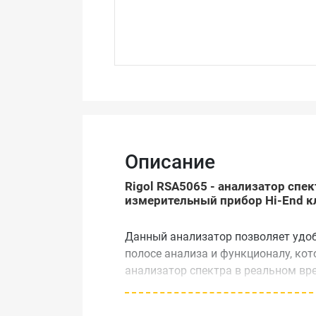
Описание
Rigol RSA5065 - анализатор сп
измерительный прибор Hi-End кла
Данный анализатор позволяет удо
полосе анализа и функционалу, кот
анализатор спектра в реальном вре
Кроме того, прибор легко транспор
сосредоточиться на решении задач.