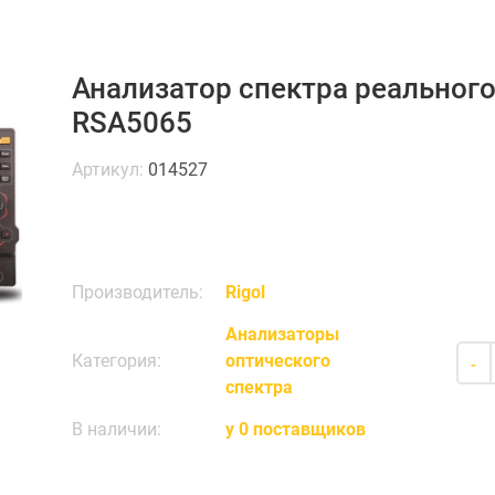
Анализатор спектра реального
RSA5065
Артикул:
014527
Производитель:
Rigol
Анализаторы
Категория:
оптического
-
спектра
В наличии:
у 0 поставщиков