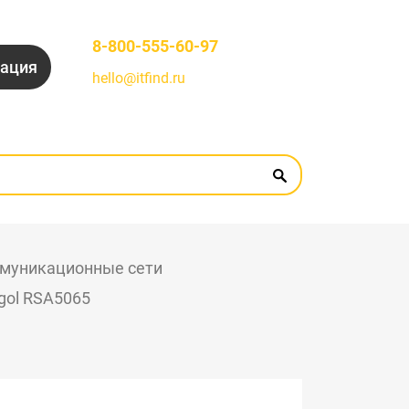
8-800-555-60-97
рация
hello@itfind.ru
муникационные сети
gol RSA5065