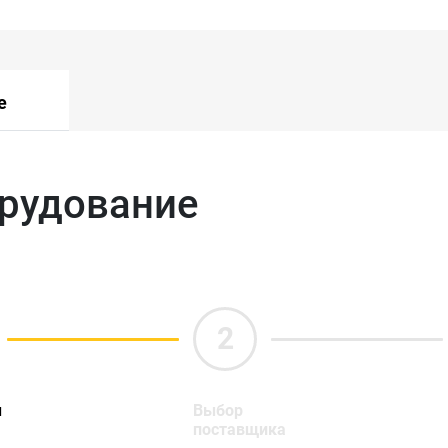
е
орудование
ы
Выбор
поставщика