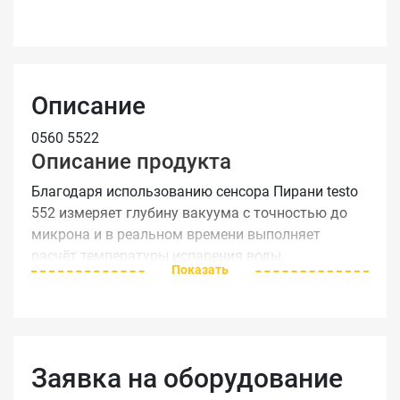
Описание
0560 5522
Описание продукта
Благодаря использованию сенсора Пирани testo
552 измеряет глубину вакуума с точностью до
микрона и в реальном времени выполняет
расчёт температуры испарения воды,
Показать
определяющей степень осушки системы
(устранение посторонних веществ, вкл. масло или
инородные газы). Таким образом, testo 552
позволяет Вам сделать выводы о надёжности
работы системы и отсутствии нежелательной
Заявка на оборудование
влажности, экономя Ваше время. Сигнальные