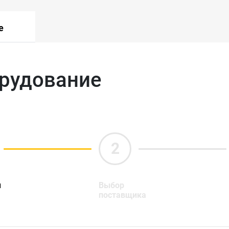
е
орудование
ы
Выбор
поставщика