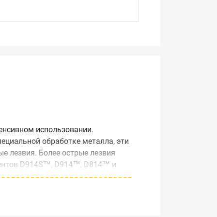
тенсивном использовании.
ециальной обработке металла, эти
е лезвия. Более острые лезвия
ментов D914S™, D914™, D814™ и
й.