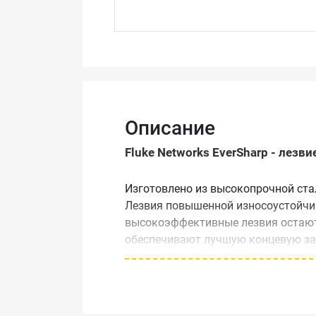
Описание
Fluke Networks EverSharp - лезви
Изготовлено из высокопрочной ста
Лезвия повышенной износоустойчив
высокоэффективные лезвия остаютс
обеспечивают лучшую концевую зад
D214™ Punchdown Tool (инструмент
Для хранения и переноски лезвий р