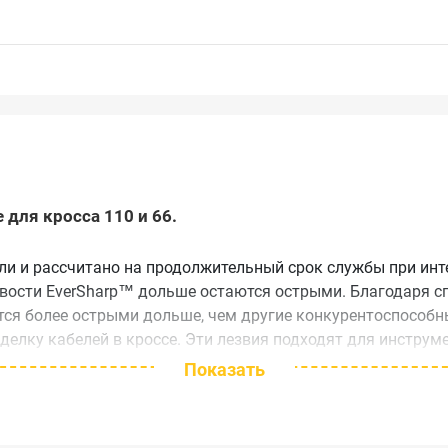
е для кросса 110 и 66.
ли и рассчитано на продолжительный срок службы при ин
ости EverSharp™ дольше остаются острыми. Благодаря сп
я более острыми дольше, чем другие конкурентоспособны
елку кабелей в кроссе. Эти лезвия подходят для инстру
 для обрубки кабеля).
Показать
екомендуется использовать контейнер для хранения лезви