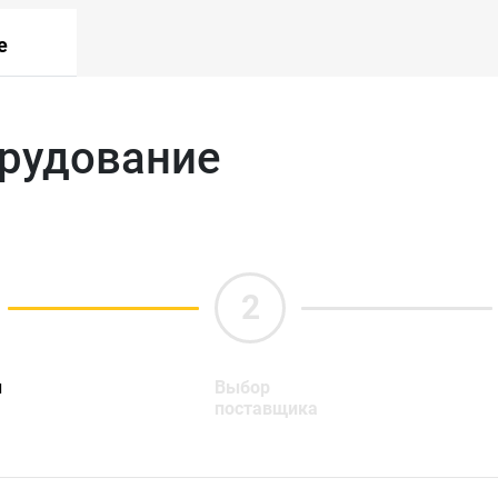
е
орудование
ы
Выбор
поставщика