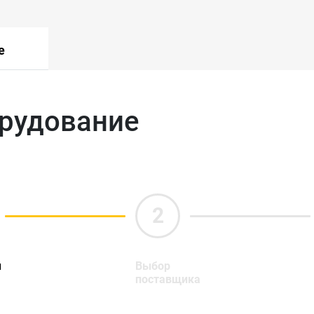
е
орудование
ы
Выбор
поставщика