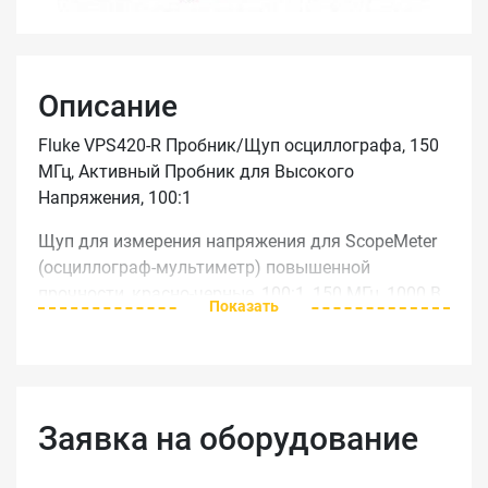
Описание
Fluke VPS420-R Пробник/Щуп осциллографа, 150
МГц, Активный Пробник для Высокого
Напряжения, 100:1
Щуп для измерения напряжения для ScopeMeter
(осциллограф-мультиметр) повышенной
прочности, красно-черные, 100:1, 150 МГц, 1000 В
Показать
(категория III)/600 В (категория IV), рабочее
напряжение (напряжение между наконечником
щупа и проводом опорного уровня): 2000 В
(категория III)/1200 В (категория IV).
Заявка на оборудование
Характеристики