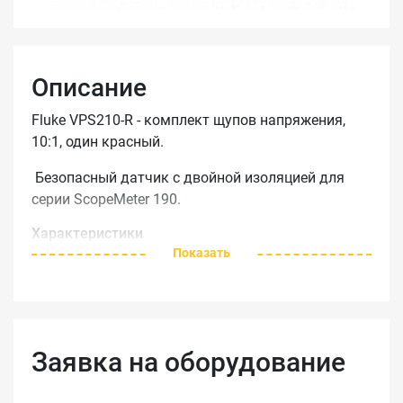
Описание
Fluke VPS210-R - комплект щупов напряжения,
10:1, один красный.
Безопасный датчик с двойной изоляцией для
серии ScopeMeter 190.
Характеристики
Показать
Fluke VPS210-R
Ослабление
10x
Полоса
200 MHz
пропускания
Макс. Входное
Заявка на оборудование
1000 V CAT II or 600 V CAT III
напряжение
Макс.
1000 V CAT II or 600 V CAT III per IEC