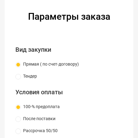
напряжение
/ EN61010-031
отн. земли
Параметры заказа
Входное
10 MΩ
сопротивление
Входная
12 pF
емкость
Диапазон
Вид закупки
10 to 22 pF
компенсации
Длина кабеля
1.2 m
Прямая ( по счет-договору)
Тендер
Условия оплаты
100-% предоплата
После поставки
Рассрочка 50/50