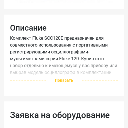
Описание
Комплект Fluke SCC120E предназначен для
совместного использования с портативными
регистрирующими осциллографами-
мультиметрами серии Fluke 120. Купив этот
набор отдельно к имеющемуся у вас прибору или
выбрав модель осциллографа в комплектации
"S", вы сможете повысить их эффективность за
Показать
счёт углублённого анализа получаемых данных
при минимизации трудозатрат.
В состав комплекта SCC120E входит пакет
программного обеспечения FlukeView для
Заявка на оборудование
цифровых осциллографов под ОС Windows с
кодом активации. Это ПО подходит не только для