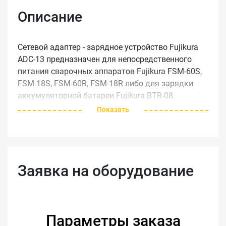
Описание
Сетевой адаптер - зарядное устройство Fujikura
ADC-13 предназначен для непосредственного
питания сварочных аппаратов Fujikura FSM-60S,
FSM-18S, FSM-60R, FSM-18R либо для зарядки
аккумуляторной батареи Fujikura BTR-08.
Показать
Основные характеристики:
Входное напряжение: от 100 до 240 В
переменного, либо от 10 до 15 В постоянного.
Встроенная защита от повышенного напряжения
Заявка на оборудование
на входе.
Возможно подключение к автомобильному
прикуривателю (при помощи шнура),
Параметры заказа