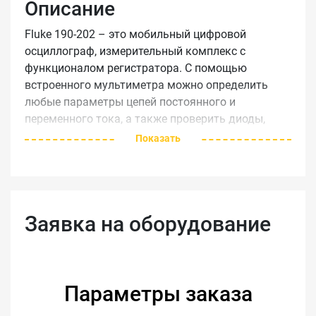
Описание
Fluke 190-202 – это мобильный цифровой
осциллограф, измерительный комплекс с
функционалом регистратора. С помощью
встроенного мультиметра можно определить
любые параметры цепей постоянного и
переменного тока, а также проверить диоды,
правильность сборки схем и их целостность.
Показать
Fluke 190-202, цена которого значительно ниже
нескольких раздельных приборов с равным
суммарным потенциалом, способен измерять
любые параметры одно- и трехфазных цепей,
Заявка на оборудование
выполнять тестирование самой сложной
промышленной электроники, а также
производить необходимые сопутствующие
расчеты. Так, прибор определяет показатели
Параметры заказа
активной и реактивной мощности, временные