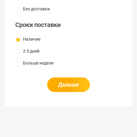
механических повреждений, ударов,
Без доставки
нечувствителен к вибрации, а также
герметизирован в соответствии с требованиями
Сроки поставки
IP-51. Конструктивное исполнение прибора
согласно КАТ. III 1000 В и КАТ. IV 600 В
Наличие
гарантирует его электробезопасность.
2-5 дней
Характерные особенности:
Больше недели
наличие нескольких видов автоматической
синхронизации сигнала;
возможность быстрой замены
Дальше
аккумулятора в процессе работы без потери
сохраненных данных;
двойная изоляция корпуса прибора,
обеспечивающая гарантию безопасности
оператора;
функция непрерывной регистрации
тенденций изменения режимов в течение 22