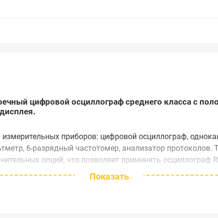
оечный цифровой осциллограф среднего класса c поло
дисплея.
и измерительных приборов: цифровой осциллограф, однока
ьтметр, 6-разрядный частотомер, анализатор протоколов.
лнительных опций, что позволяет применять осциллограф R
ач.
Показать
нен в компактном низкопрофильном корпусе, что позволя
еме синхронизации и тактирования, используя специальные
ут быть объединены в единый измерительный комплекс, чт