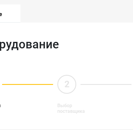
е
орудование
ы
Выбор
поставщика