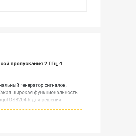
сой пропускания 2 ГГц, 4
нальный генератор сигналов,
 Такая широкая функциональность
igol DS8204-R для решения
ет устанавливать его в монтажные
 устройства синхронизации, до 128
о позволяет обеспечить до 512