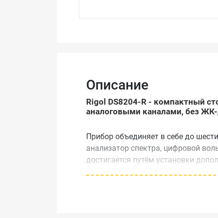
Описание
Rigol DS8204-R - компактный ст
аналоговыми каналами, без ЖК-
Прибор объединяет в себе до шест
анализатор спектра, цифровой вол
достигается путём установки допо
широкого круга измерительных зад
Осциллограф Rigol DS8204-R выпол
стойки. Благодаря встроенной сист
осциллографов Rigol DS8204-R мог