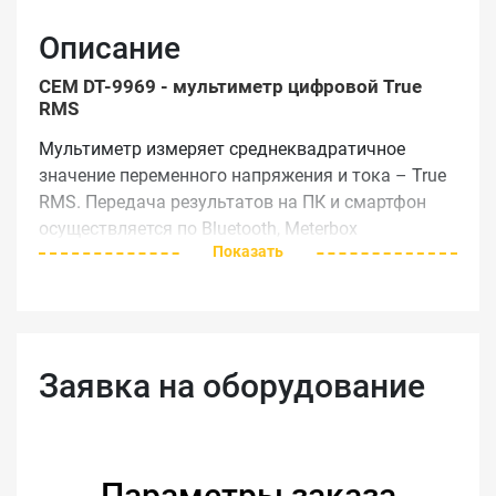
Описание
CEM DT-9969 - мультиметр цифровой True
RMS
Мультиметр измеряет среднеквадратичное
значение переменного напряжения и тока – True
RMS. Передача результатов на ПК и смартфон
осуществляется по Bluetooth, Meterbox
Показать
(приложение для Android).
Прорезиненный ударопрочный
корпус обеспечивает защиту прибора от
различных механических повреждений,
Заявка на оборудование
проникновения влаги.
Профессиональный цифровой мультиметр в
двойном пластиковом водонепроницаемом
корпусе со степенью защиты IP67.
Параметры заказа