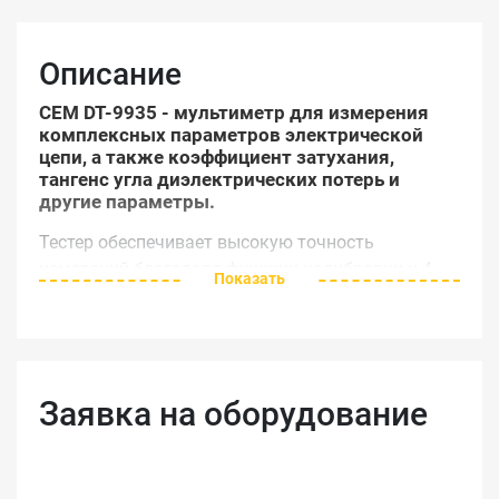
Описание
CEM DT-9935 - мультиметр для измерения
комплексных параметров электрической
цепи, а также коэффициент затухания,
тангенс угла диэлектрических потерь и
другие параметры.
Тестер обеспечивает высокую точность
измерений благодаря функции калибровки и 4-
Показать
проводной схеме подключения к устройству, а
результаты легко и быстро считываются с
контрастного двухэкранного дисплея,
способного отображать результаты нескольких
типов измерений одновременно.
Заявка на оборудование
Для определения комплексного сопротивления
прибор использует тестовые сигналы,