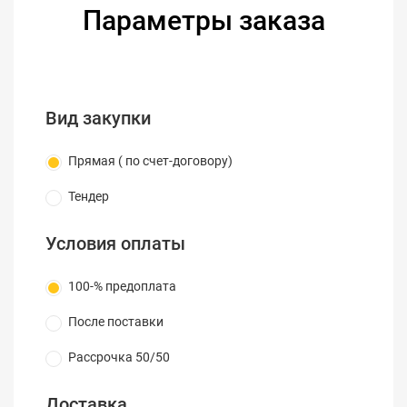
подаваемые с внутреннего генератора с частотой
Параметры заказа
от 100Гц до 100кГц. Применяемая частота
определяется в соответствии с типом
тестируемого элемента.
Для различных измерительных задач в тестере
Вид закупки
предусмотрены параллельная и
последовательная схемы замещения. Они
Прямая ( по счет-договору)
выбираются исходя из частоты сигнала с учетом
того реактивного сопротивления, которое при
Тендер
этой частоте оказывает наибольшее влияние.
Условия оплаты
Высокая производительность
тестера обеспечивается за счёт применения
100-% предоплата
автоматического режима измерения
AutoLCR. Мультиметр способен производить
После поставки
измерения с высокой скоростью — до 5
измерений в секунду. Полученные показания
Рассрочка 50/50
отображаются на жидкокристаллическом
двухуровневом дисплее с подсветкой и функцией
Доставка