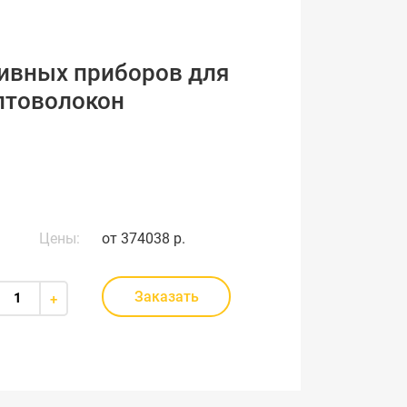
тивных приборов для
птоволокон
Цены:
от
374038 р.
Заказать
+