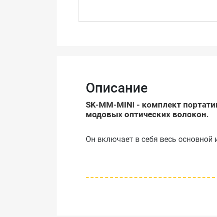
Описание
SK-MM-MINI - комплект портати
модовых оптических волокон.
Он включает в себя весь основной 
Особенности
идентификация активного вол