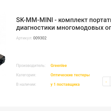
SK-MM-MINI - комплект порта
диагностики многомодовых о
Артикул:
009302
Производитель:
Greenlee
Категория:
Оптические тестеры
-
В наличии:
у 1 поставщика