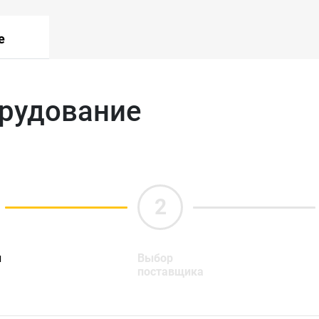
е
орудование
ы
Выбор
поставщика