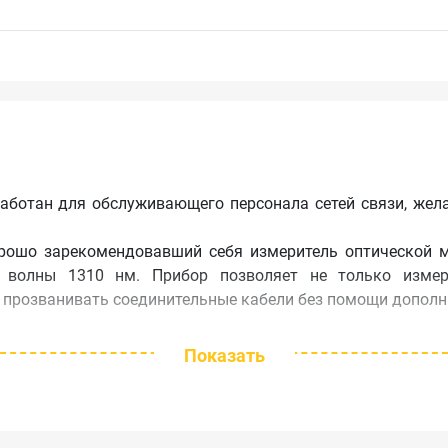
аботан для обслуживающего персонала сетей связи, же
орошо зарекомендовавший себя измеритель оптической 
 волны 1310 нм. Прибор позволяет не только изме
е прозванивать соединительные кабели без помощи дополн
адаптером по выбору заказчика. Можно заказать нес
Показать
м:
FOD-5055, FOD-5056,
 FOD-5041, FOD-5042.