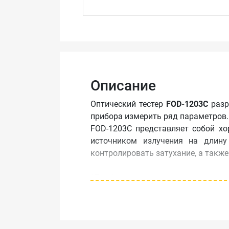
Описание
Оптический тестер
FOD-1203C
разр
прибора измерить ряд параметров.
FOD-1203C представляет собой х
источником излучения на длину
контролировать затухание, а такж
*Прибор комплектуется сменным 
соединителей.
Адаптеры, применяемые с приборо
LS: FOD-5052, FOD-5053, FOD-5054, 
OPM: FOD-5012, FOD-5013, FOD-5014,