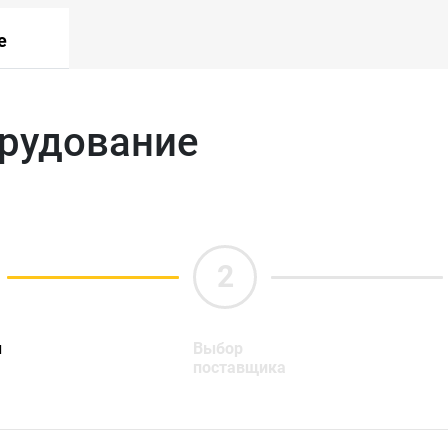
е
орудование
ы
Выбор
поставщика