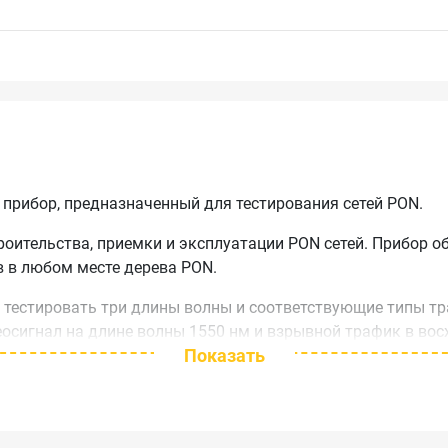
прибор, предназначенный для тестирования сетей PON.
роительства, приемки и эксплуатации PON сетей. Прибор 
 в любом месте дерева PON.
тестировать три длины волны и соответствующие типы тр
осигнал на длине волны 1550 нм и взрывной трафик в во
Показать
я достаточно быстро и отображаются на экране в режиме р
ороговые значения для измеряемых параметров и использо
ван детектором повреждений оптического волокна мощнос