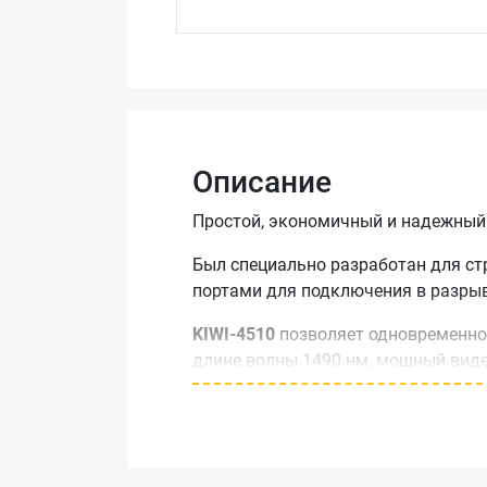
Описание
Простой, экономичный и надежный 
Был специально разработан для ст
портами для подключения в разрыв
KIWI-4510
позволяет одновременно 
длине волны 1490 нм, мощный виде
1310 нм. Все измерения проводятс
KIWI-4510
позволяет настраивать п
Также прибор может быть оборудо
(модификации KIWI-4511/4512).