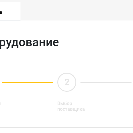
е
орудование
ы
Выбор
поставщика