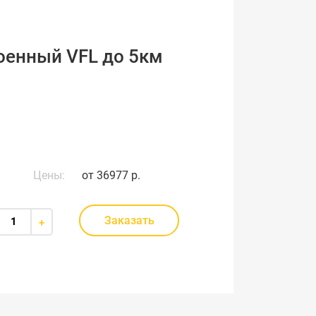
оенный VFL до 5км
Цены:
от
36977 р.
Заказать
+