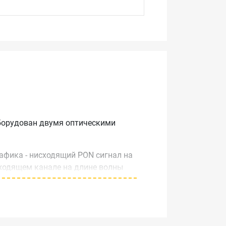
оборудован двумя оптическими
афика - нисходящий PON сигнал на
сходящем канале на длине волны
еального времени.
вать простые тесты pass/fail.
тью 1 мВатт или 10 мВатт