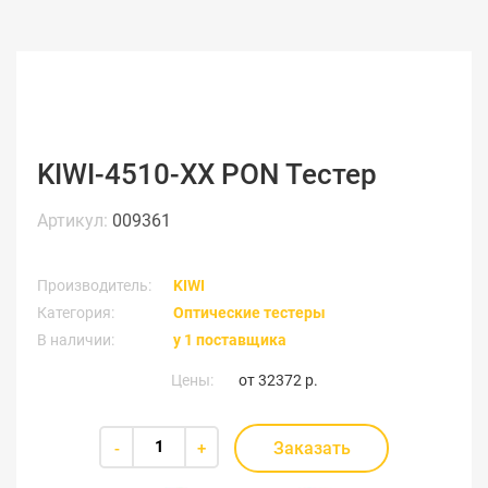
KIWI-4510-ХХ PON Тестер
Артикул:
009361
Производитель:
KIWI
Категория:
Оптические тестеры
В наличии:
у 1 поставщика
Цены:
от
32372 р.
Заказать
-
+