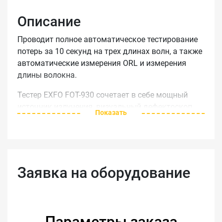
Описание
Проводит полное автоматическое тестирование
потерь за 10 секунд на трех длинах волн, а также
автоматические измерения ORL и измерения
длины волокна.
Тестер EXFO FOT-930 сочетает в себе мощный
источник излучения, визуальный дефектоскоп,
Показать
полнодуплексное цифровое переговорное
устройство и видео-микроскоп. Прибор имеет
большой цветной экран высокого разрешения,
может работать в автономном режиме до 9
часов. Эргономичный, привлекательный корпус
Заявка на оборудование
отвечает всем современным требованиям.
Тестер EXFO FOT-930 обеспечивает возможность
легкой и эффективной подготовки
Параметры заказа